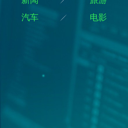
汽车
电影