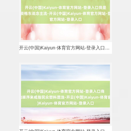
开云(中国)Kaiyun·体育官方网站-登录入口我是第一次资格东说念主流-开云(中国)Kaiyun·体育官方网站-登录入口