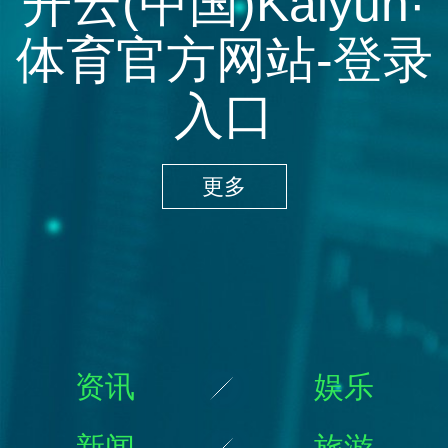
开云(中国)Kaiyun·
体育官方网站-登录
入口
更多
资讯
娱乐
新闻
旅游